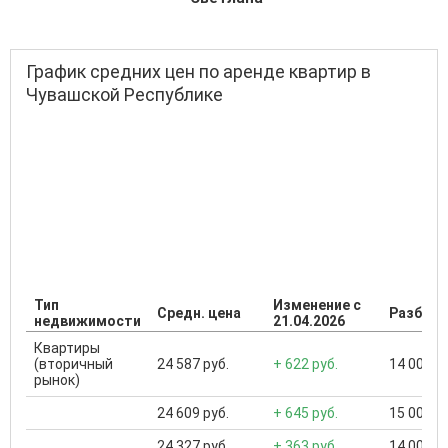
График средних цен по аренде квартир в
Чувашской Республике
Тип
Изменение с
Средн. цена
Разброс
недвижимости
21.04.2026
Квартиры
(вторичный
24 587 руб.
+ 622 руб.
14 000 ..
рынок)
24 609 руб.
+ 645 руб.
15 000 ..
24 327 руб.
+ 363 руб.
14 000 ..