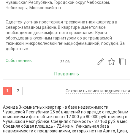
Чувашская Республика
,
Городской округ Чебоксары
,
Чебоксары
,
Московский р-н
Сдается уютная просторная трехкомнатная квартира в
северо-западном районе. В квартире имеется все
необходимое для комфортного проживания. Кухня
оборудована кухонным гарнитуром со встраиваемой
техникой, микроволновой печью,кофемашиной, посудой. За
добротным...
Собственник
22.06
Позвонить
1
2
Сохранить поиск и подписаться
Аренда 3-комнатных квартир - в базе недвижимости
Чувашской Республики 25 объявлений по аренде с подробным
описанием и фото объектов от
17 000
до
80 000
руб. в месяц в
Чувашской Республике. Средняя стоимость - 37 160 руб. в мес.
Средняя общая площадь - 72.4 кв.м. Уникальная база
недвижимости с предложениями, которых нет на Авито, Циан,