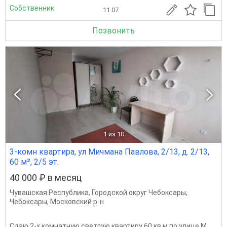
Собственник
11.07
Позвонить
1
из 10
3-комн квартира, ул Мичмана Павлова, 2/13, д. 2/13,
60 м², 2/5 эт.
40 000 ₽ в месяц
Чувашская Республика
,
Городской округ Чебоксары
,
Чебоксары
,
Московский р-н
Сдaю 2-x комнатную светлую квартиру 60 кв.м по улице M.