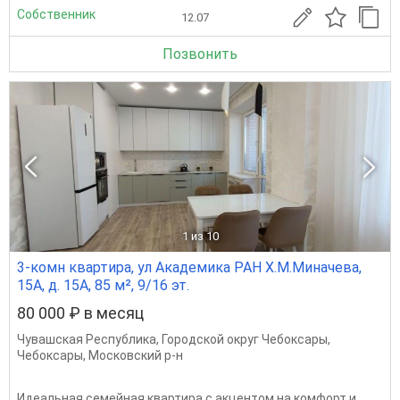
Собственник
12.07
Позвонить
1
из 10
3-комн квартира, ул Академика РАН Х.М.Миначева,
15А, д. 15А, 85 м², 9/16 эт.
80 000 ₽ в месяц
Чувашская Республика
,
Городской округ Чебоксары
,
Чебоксары
,
Московский р-н
Идеальная семейная квартира с акцентом на комфорт и