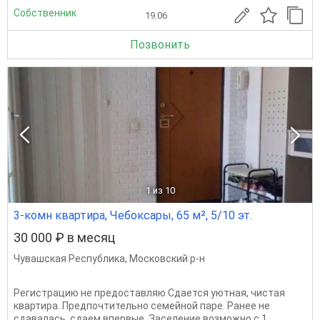
Собственник
19.06
Позвонить
1
из 10
3-комн квартира, Чебоксары, 65 м², 5/10 эт.
30 000 ₽ в месяц
Чувашская Республика
,
Московский р-н
Регистрацию не предоставляю Сдается уютная, чистая
квартира. Предпочтительно семейной паре. Рaнеe не
cдaвaлacь, cдaeм впepвыe. Заселение возможно с 1