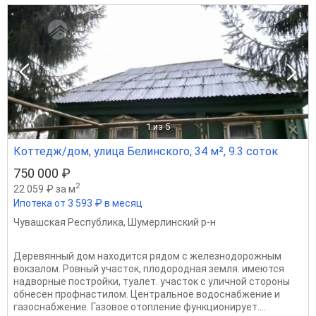
1
из 5
Коттедж/дом, улица Белинского, 34 м², 9.3 соток
750 000 ₽
2
22 059 ₽ за м
Ипотека от 3 593 ₽ в месяц
Чувашская Республика
,
Шумерлинский р-н
Деревянный дом находится рядом с железнодорожным
вокзалом. Ровный участок, плодородная земля. имеются
надворные постройки, туалет. участок с уличной стороны
обнесен профнастилом. Центральное водоснабжение и
газоснабжение. Газовое отопление функционирует....