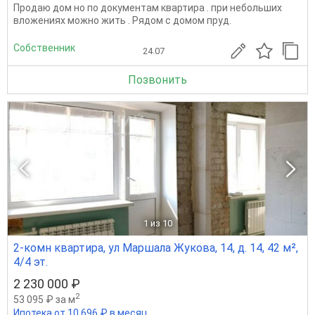
Продаю дом но по документам квартира . при небольших
вложениях можно жить . Рядом с домом пруд.
Собственник
24.07
Позвонить
1
из 10
2-комн квартира, ул Маршала Жукова, 14, д. 14, 42 м²,
4/4 эт.
2 230 000 ₽
2
53 095 ₽ за м
Ипотека от 10 696 ₽ в месяц