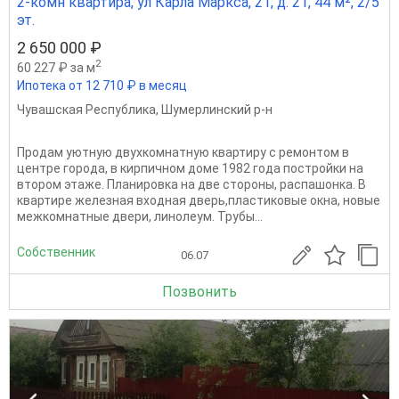
2-комн квартира, ул Карла Маркса, 21, д. 21, 44 м², 2/5
эт.
2 650 000 ₽
2
60 227 ₽ за м
Ипотека от 12 710 ₽ в месяц
Чувашская Республика
,
Шумерлинский р-н
Продам уютную двухкомнатную квартиру с ремонтом в
центре города, в кирпичном доме 1982 года постройки на
втором этаже. Планировка на две стороны, распашонка. В
квартире железная входная дверь,пластиковые окна, новые
межкомнатные двери, линолеум. Трубы...
Собственник
06.07
Позвонить