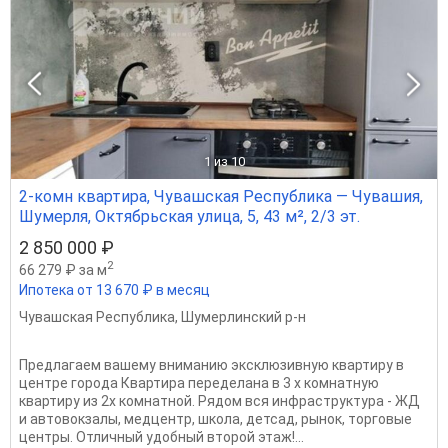
1
из 10
2-комн квартира, Чувашская Республика — Чувашия,
Шумерля, Октябрьская улица, 5, 43 м², 2/3 эт.
2 850 000 ₽
2
66 279 ₽ за м
Ипотека от 13 670 ₽ в месяц
Чувашская Республика
,
Шумерлинский р-н
Предлагаем вашему вниманию эксклюзивную квартиру в
центре города Квартира переделана в 3 х комнатную
квартиру из 2х комнатной. Рядом вся инфраструктура - ЖД
и автовокзалы, медцентр, школа, детсад, рынок, торговые
центры. Отличный удобный второй этаж!...