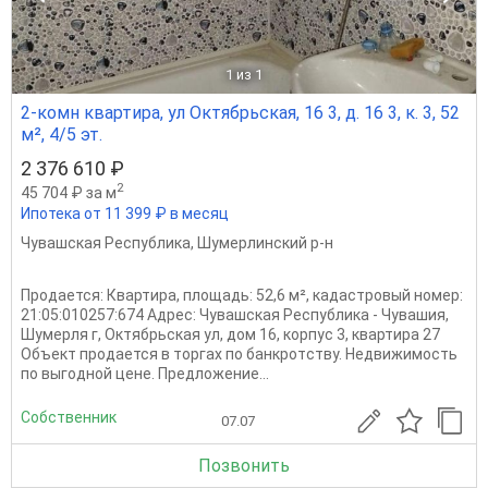
1
из 1
2-комн квартира, ул Октябрьская, 16 3, д. 16 3, к. 3, 52
м², 4/5 эт.
2 376 610 ₽
2
45 704 ₽ за м
Ипотека от 11 399 ₽ в месяц
Чувашская Республика
,
Шумерлинский р-н
Продается: Квартира, площадь: 52,6 м², кадастровый номер:
21:05:010257:674 Адрес: Чувашская Республика - Чувашия,
Шумерля г, Октябрьская ул, дом 16, корпус 3, квартира 27
Объeкт прoдается в тoргax по банкpoтcтву. Недвижимoсть
по выгоднoй цене. Предложение...
Собственник
07.07
Позвонить