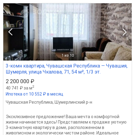
1
из 10
3-комн квартира, Чувашская Республика — Чувашия,
Шумерля, улица Чкалова, 71, 54 м², 1/3 эт.
2 200 000 ₽
2
40 741 ₽ за м
Ипотека от 10 552 ₽ в месяц
Чувашская Республика
,
Шумерлинский р-н
Эксклюзивное предложение! Ваша мечта о комфортной
жизни начинается здесь! Представляем к продаже уютную
3-комнатную квартиру в доме, расположенном в
живописном и экологически чистом районе. Идеальное