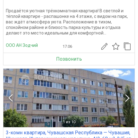
Продаётся уютная трёхкомнатная квартира! В светлой и
тёплой квартире - распашонке на 4 этаже, с видом на парк,
вас ждёт атмосфера уюта. Расположение в тихом,
спокойном районе и близость парка культуры и отдыха
делают это место идеальным для комфортной...
ООО АН Зодчий
17.06
Позвонить
1
из 10
3-комн квартира, Чувашская Республика — Чувашия,