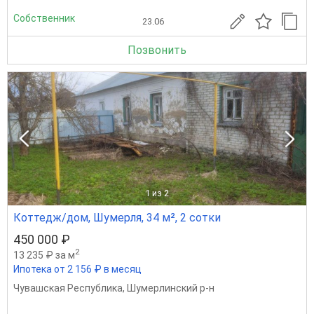
Собственник
23.06
Позвонить
1
из 2
Коттедж/дом, Шумерля, 34 м², 2 сотки
450 000 ₽
2
13 235 ₽ за м
Ипотека от 2 156 ₽ в месяц
Чувашская Республика
,
Шумерлинский р-н