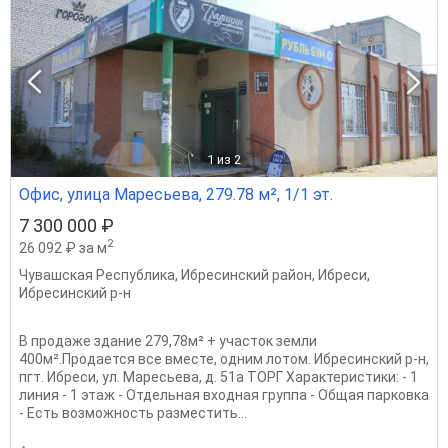
1
из 2
Офис, улица Маресьева, 279.78 м², 1/1 эт.
7 300 000 ₽
2
26 092 ₽ за м
Чувашская Республика
,
Ибресинский район
,
Ибреси
,
Ибресинский р-н
В продаже здание 279,78м² + участок земли
400м².Продается все вместе, одним лотом. Ибресинский р-н,
пгт. Ибреси, ул. Маресьева, д. 51а ТОРГ Характеристики: - 1
линия - 1 этаж - Отдельная входная группа - Общая парковка
- Есть возможность разместить...