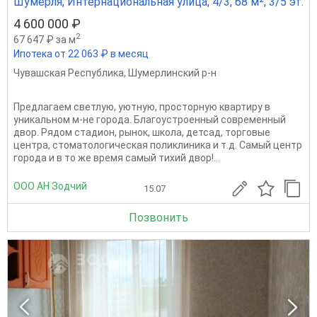
Шумерля, Интернациональная улица, 4/3, 68 м², 3/5 эт.
4 600 000 ₽
2
67 647 ₽ за м
Ипотека от 22 063 ₽ в месяц
Чувашская Республика
,
Шумерлинский р-н
Предлагаем светлую, уютную, просторную квартиру в
уникальном м-не города. Благоустроенный современный
двор. Рядом стадион, рынок, школа, детсад, торговые
центра, стоматологическая поликлиника и т.д. Самый центр
города и в то же время самый тихий двор!...
ООО АН Зодчий
15.07
Позвонить