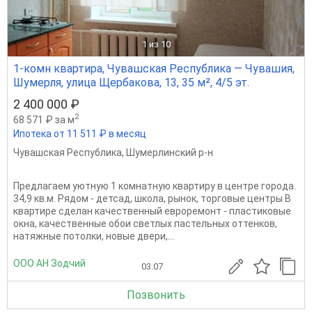
1
из 10
1-комн квартира, Чувашская Республика — Чувашия,
Шумерля, улица Щербакова, 13, 35 м², 4/5 эт.
2 400 000 ₽
2
68 571 ₽ за м
Ипотека от 11 511 ₽ в месяц
Чувашская Республика
,
Шумерлинский р-н
Предлагаем уютную 1 комнатную квартиру в центре города.
34,9 кв.м. Рядом - детсад, школа, рынок, торговые центры В
квартире сделан качественный евроремонт - пластиковые
окна, качественные обои светлых пастельных оттенков,
натяжные потолки, новые двери,...
ООО АН Зодчий
03.07
Позвонить